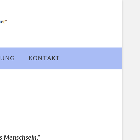
DUNG
KONTAKT
as Menschsein.“